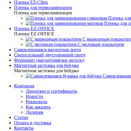
Пленка EZ-Cling
Пленка для термоламинации
Пленка для термоламинации
Пленка для
Пленка для 
Пленки EZ-OFFICE
Пленки EZ-OFFICE
С маркерным покрытие
С меловым покрытием
Самоклеющаяся магнитная лента
Сверхсильный двусторонний скотч
Феррошит (магнитомягкое железо)
Магнитная застежка для бейджа
Магнитная застежка для бейджа
Самоклеящаяс
Компания
Лицензии и сертификаты
Новости
Реквизиты
Как заказать
Дилерам
Статьи
Оплата и доставка
Контакты