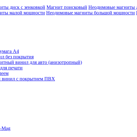
иты диск с зенковкой
Магнит поисковый
Неодимовые магниты 
иты малой мощности
Неодимовые магниты большой мощности
умага А4
л без покрытия
итный винил для авто (анизотропный)
для печати
леем
 винил с покрытием ПВХ
o-Mag