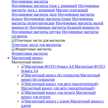
Неодимовые магниты
Неодимовые магниты блок с зенковкой
Неодимовые
магниты диск с зенковкой
Магнит поисковый
Неодимовые магниты диск
Неодимовые магниты
кольца
Неодимовые магниты блоки
Неодимовые
магниты цилиндрические
Неодимовые магниты малой
мощности
Неодимовые магниты большой мощности
Неодимовые магниты прутки
Неодимовые магниты
сегменты
Ответные части для магнитов
Ферритовые магниты
Магнитный винил
Магнитный винил
Магнитная ФОТО
бумага А4
Магнитный
винил без покрытия
Магнитный винил для авто (анизотропный)
Магнитный
винил для печати
Магнитный винил с
клеем