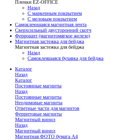
Пленки EZ-OFFICE
Назад
С маркерным покрытием
С меловым покрытием
Самоклеющаяся магнитная лента
Сверхсильный двусторонний скотч
Феррошит (магнитомягкое железо)
Магнитная застежка для бейджа
Магнитная застежка для бейджа
Назад
Самоклеящаяся булавка для бейджа
Каталог
Назад
Каталог
Постоянные магниты
Назад
Постоянные магниты
Неодимовые магниты
Ответные части для магнитов
Ферритовые магниты
Магнитный винил
Назад
Магнитный винил
Магнитная ФОТО бумага А4