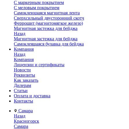
С маркерным покрытием
С меловым покрытием
Самоклеющаяся магнитная лента
Сверхсильный двусторонний скотч
Феррошит (магнитомягкое железо)
Магнитная застежка для бейджа
Назад
Магнитная застежка для бейджа
Самоклеящаяся булавка для бейджа
Компания
Назад
Компания
Лицензии и сертификаты
Новости
Реквизиты
Как заказать
Дилерам
Статьи
Оплата и доставка
Контакты
Самара
Назад
Красногорск
Самара