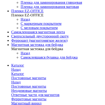
Пленка для ламинирования глянцевая
Пленка для ламинирования матовая
Пленки EZ-OFFICE
Пленки EZ-OFFICE
Назад
С маркерным покрытием
С меловым покрытием
Самоклеющаяся магнитная лента
Сверхсильный двусторонний скотч
Феррошит (магнитомягкое железо)
Магнитная застежка для бейджа
Магнитная застежка для бейджа
Назад
Самоклеящаяся булавка для бейджа
Каталог
Назад
Каталог
Постоянные магниты
Назад
Постоянные магниты
Неодимовые магниты
Ответные части для магнитов
Ферритовые магниты
Магнитный винил