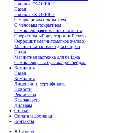
Пленки EZ-OFFICE
Назад
Пленки EZ-OFFICE
С маркерным покрытием
С меловым покрытием
Самоклеющаяся магнитная лента
Сверхсильный двусторонний скотч
Феррошит (магнитомягкое железо)
Магнитная застежка для бейджа
Назад
Магнитная застежка для бейджа
Самоклеящаяся булавка для бейджа
Компания
Назад
Компания
Лицензии и сертификаты
Новости
Реквизиты
Как заказать
Дилерам
Статьи
Оплата и доставка
Контакты
Самара