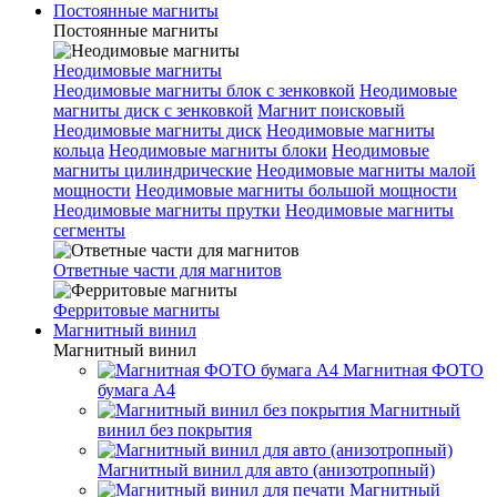
Постоянные магниты
Постоянные магниты
Неодимовые магниты
Неодимовые магниты блок с зенковкой
Неодимовые
магниты диск с зенковкой
Магнит поисковый
Неодимовые магниты диск
Неодимовые магниты
кольца
Неодимовые магниты блоки
Неодимовые
магниты цилиндрические
Неодимовые магниты малой
мощности
Неодимовые магниты большой мощности
Неодимовые магниты прутки
Неодимовые магниты
сегменты
Ответные части для магнитов
Ферритовые магниты
Магнитный винил
Магнитный винил
Магнитная ФОТО
бумага А4
Магнитный
винил без покрытия
Магнитный винил для авто (анизотропный)
Магнитный