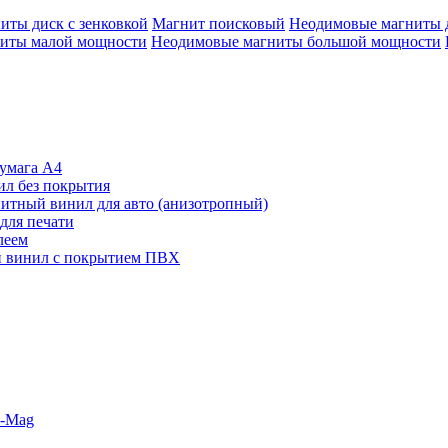
иты диск с зенковкой
Магнит поисковый
Неодимовые магниты 
иты малой мощности
Неодимовые магниты большой мощности
умага А4
л без покрытия
итный винил для авто (анизотропный)
для печати
леем
 винил с покрытием ПВХ
o-Mag