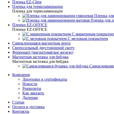
Пленка EZ-Cling
Пленка для термоламинации
Пленка для термоламинации
Пленка для
Пленка для 
Пленки EZ-OFFICE
Пленки EZ-OFFICE
С маркерным покрытие
С меловым покрытием
Самоклеющаяся магнитная лента
Сверхсильный двусторонний скотч
Феррошит (магнитомягкое железо)
Магнитная застежка для бейджа
Магнитная застежка для бейджа
Самоклеящаяс
Компания
Лицензии и сертификаты
Новости
Реквизиты
Как заказать
Дилерам
Статьи
Оплата и доставка
Контакты