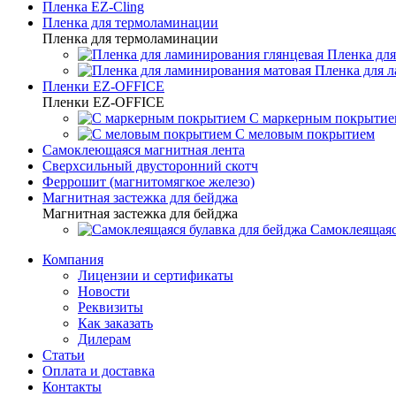
Пленка EZ-Cling
Пленка для термоламинации
Пленка для термоламинации
Пленка для
Пленка для 
Пленки EZ-OFFICE
Пленки EZ-OFFICE
С маркерным покрытие
С меловым покрытием
Самоклеющаяся магнитная лента
Сверхсильный двусторонний скотч
Феррошит (магнитомягкое железо)
Магнитная застежка для бейджа
Магнитная застежка для бейджа
Самоклеящаяс
Компания
Лицензии и сертификаты
Новости
Реквизиты
Как заказать
Дилерам
Статьи
Оплата и доставка
Контакты