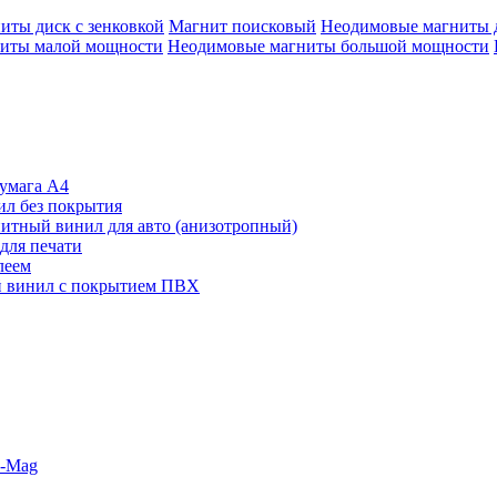
иты диск с зенковкой
Магнит поисковый
Неодимовые магниты 
иты малой мощности
Неодимовые магниты большой мощности
умага А4
л без покрытия
итный винил для авто (анизотропный)
для печати
леем
 винил с покрытием ПВХ
o-Mag