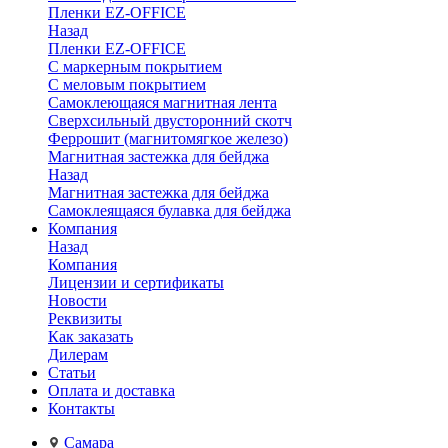
Пленки EZ-OFFICE
Назад
Пленки EZ-OFFICE
С маркерным покрытием
С меловым покрытием
Самоклеющаяся магнитная лента
Сверхсильный двусторонний скотч
Феррошит (магнитомягкое железо)
Магнитная застежка для бейджа
Назад
Магнитная застежка для бейджа
Самоклеящаяся булавка для бейджа
Компания
Назад
Компания
Лицензии и сертификаты
Новости
Реквизиты
Как заказать
Дилерам
Статьи
Оплата и доставка
Контакты
Самара