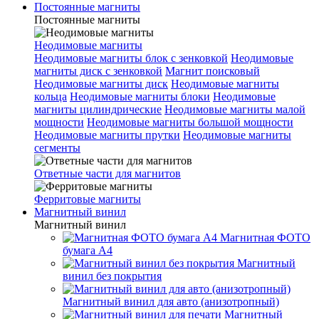
Постоянные магниты
Постоянные магниты
Неодимовые магниты
Неодимовые магниты блок с зенковкой
Неодимовые
магниты диск с зенковкой
Магнит поисковый
Неодимовые магниты диск
Неодимовые магниты
кольца
Неодимовые магниты блоки
Неодимовые
магниты цилиндрические
Неодимовые магниты малой
мощности
Неодимовые магниты большой мощности
Неодимовые магниты прутки
Неодимовые магниты
сегменты
Ответные части для магнитов
Ферритовые магниты
Магнитный винил
Магнитный винил
Магнитная ФОТО
бумага А4
Магнитный
винил без покрытия
Магнитный винил для авто (анизотропный)
Магнитный