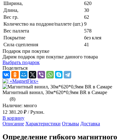
Ширина,
620
Длина,
30
Вес гр.
62
Количество на поддоне/паллете (шт.)
9
Вес паллета
578
Покрытие
без клея
Сила сцепления
41
Подарок при покупке
Дарим подарок при покупке данного товара
Выбрать подарок
Поделиться
Магнитный винил, 30м*620*0,9мм BR в Самаре
(8)
Наличие: много
12 381.20 ₽
/ Рулон.
В корзину
Описание
Характеристики
Отзывы
Доставка
Определение гибкого магнитного