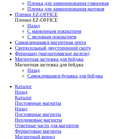
Пленка для ламинирования глянцевая
Пленка для ламинирования матовая
Пленки EZ-OFFICE
Пленки EZ-OFFICE
Назад
С маркерным покрытием
С меловым покрытием
Самоклеющаяся магнитная лента
Сверхсильный двусторонний скотч
Феррошит (магнитомягкое железо)
Магнитная застежка для бейджа
Магнитная застежка для бейджа
Назад
Самоклеящаяся булавка для бейджа
Каталог
Назад
Каталог
Постоянные магниты
Назад
Постоянные магниты
Неодимовые магниты
Ответные части для магнитов
Ферритовые магниты
Магнитный винил