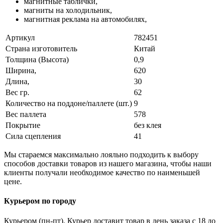
магнитные таблички,
магниты на холодильник,
магнитная реклама на автомобилях,
Артикул
782451
Страна изготовитель
Китай
Толщина (Высота)
0,9
Ширина,
620
Длина,
30
Вес гр.
62
Количество на поддоне/паллете (шт.)
9
Вес паллета
578
Покрытие
без клея
Сила сцепления
41
Мы стараемся максимально лояльно подходить к выбору
способов доставки товаров из нашего магазина, чтобы наши
клиенты получали необходимое качество по наименьшей
цене.
Курьером по городу
Курьером (пн-пт). Курьер доставит товар в день заказа с 18 до