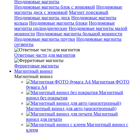
Неодимовые магниты
Неодимовые магниты блок с зенковкой
Неодимовые
магниты диск с зенковкой
Магнит поисковый
Неодимовые магниты диск
Неодимовые магниты
кольца
Неодимовые магниты блоки
Неодимовые
магниты цилиндрические
Неодимовые магниты малой
мощности
Неодимовые магниты большой мощности
Неодимовые магниты прутки
Неодимовые магниты
сегменты
Ответные части для магнитов
Ферритовые магниты
Магнитный винил
Магнитный винил
Магнитная ФОТО
бумага А4
Магнитный
винил без покрытия
Магнитный винил для авто (анизотропный)
Магнитный
винил для печати
Магнитный винил с
клеем