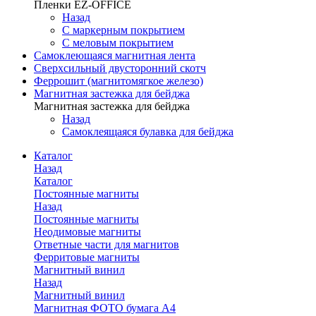
Пленки EZ-OFFICE
Назад
С маркерным покрытием
С меловым покрытием
Самоклеющаяся магнитная лента
Сверхсильный двусторонний скотч
Феррошит (магнитомягкое железо)
Магнитная застежка для бейджа
Магнитная застежка для бейджа
Назад
Самоклеящаяся булавка для бейджа
Каталог
Назад
Каталог
Постоянные магниты
Назад
Постоянные магниты
Неодимовые магниты
Ответные части для магнитов
Ферритовые магниты
Магнитный винил
Назад
Магнитный винил
Магнитная ФОТО бумага А4