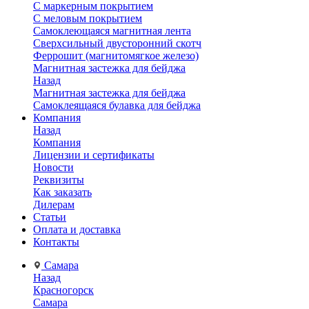
С маркерным покрытием
С меловым покрытием
Самоклеющаяся магнитная лента
Сверхсильный двусторонний скотч
Феррошит (магнитомягкое железо)
Магнитная застежка для бейджа
Назад
Магнитная застежка для бейджа
Самоклеящаяся булавка для бейджа
Компания
Назад
Компания
Лицензии и сертификаты
Новости
Реквизиты
Как заказать
Дилерам
Статьи
Оплата и доставка
Контакты
Самара
Назад
Красногорск
Самара