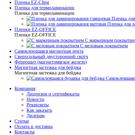
Пленка EZ-Cling
Пленка для термоламинации
Пленка для термоламинации
Пленка для
Пленка для 
Пленки EZ-OFFICE
Пленки EZ-OFFICE
С маркерным покрытие
С меловым покрытием
Самоклеющаяся магнитная лента
Сверхсильный двусторонний скотч
Феррошит (магнитомягкое железо)
Магнитная застежка для бейджа
Магнитная застежка для бейджа
Самоклеящаяс
Компания
Лицензии и сертификаты
Новости
Реквизиты
Как заказать
Дилерам
Статьи
Оплата и доставка
Контакты