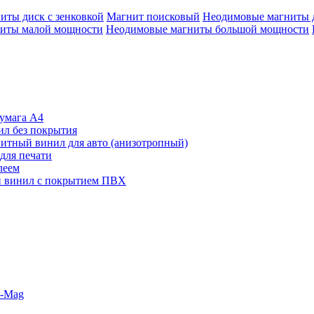
иты диск с зенковкой
Магнит поисковый
Неодимовые магниты 
иты малой мощности
Неодимовые магниты большой мощности
умага А4
л без покрытия
итный винил для авто (анизотропный)
для печати
леем
 винил с покрытием ПВХ
o-Mag