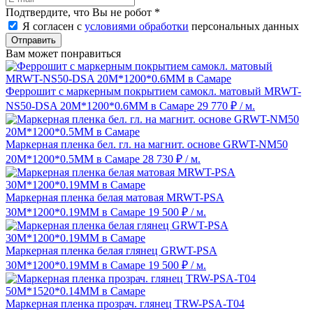
Подтвердите, что Вы не робот
*
Я согласен с
условиями обработки
персональных данных
Отправить
Вам может понравиться
Феррошит с маркерным покрытием самокл. матовый MRWT-
NS50-DSA 20M*1200*0.6MM в Самаре
29 770 ₽
/ м.
Маркерная пленка бел. гл. на магнит. основе GRWT-NM50
20M*1200*0.5MM в Самаре
28 730 ₽
/ м.
Маркерная пленка белая матовая MRWT-PSA
30M*1200*0.19MM в Самаре
19 500 ₽
/ м.
Маркерная пленка белая глянец GRWT-PSA
30M*1200*0.19MM в Самаре
19 500 ₽
/ м.
Маркерная пленка прозрач. глянец ТRW-PSA-Т04