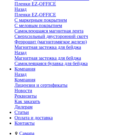
Пленки EZ-OFFICE
Назад
Пленки EZ-OFFICE
С маркерным покрытием
С меловым покрытием
Самоклеющаяся магнитная лента
Сверхсильный двусторонний скотч
Феррошит (магнитомягкое железо)
Магнитная застежка для бейджа
Назад
Магнитная застежка для бейджа
Самоклеящаяся булавка для бейджа
Компания
Назад
Компания
Лицензии и сертификаты
Новости
Реквизиты
Как заказать
Дилерам
Статьи
Оплата и доставка
Контакты
Самара