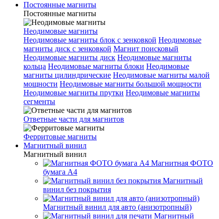
Постоянные магниты
Постоянные магниты
Неодимовые магниты
Неодимовые магниты блок с зенковкой
Неодимовые
магниты диск с зенковкой
Магнит поисковый
Неодимовые магниты диск
Неодимовые магниты
кольца
Неодимовые магниты блоки
Неодимовые
магниты цилиндрические
Неодимовые магниты малой
мощности
Неодимовые магниты большой мощности
Неодимовые магниты прутки
Неодимовые магниты
сегменты
Ответные части для магнитов
Ферритовые магниты
Магнитный винил
Магнитный винил
Магнитная ФОТО
бумага А4
Магнитный
винил без покрытия
Магнитный винил для авто (анизотропный)
Магнитный