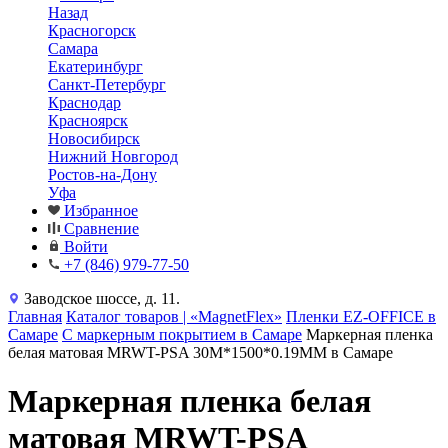
Назад
Красногорск
Самара
Екатеринбург
Санкт-Петербург
Краснодар
Красноярск
Новосибирск
Нижний Новгород
Ростов-на-Дону
Уфа
Избранное
Сравнение
Войти
+7 (846) 979-77-50
Заводское шоссе, д. 11.
Главная
Каталог товаров | «MagnetFlex»
Пленки EZ-OFFICE в
Самаре
С маркерным покрытием в Самаре
Маркерная пленка
белая матовая MRWT-PSA 30M*1500*0.19MM в Самаре
Маркерная пленка белая
матовая MRWT-PSA