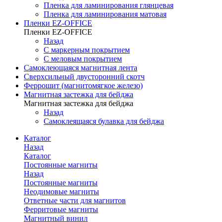
Пленка для ламинирования глянцевая
Пленка для ламинирования матовая
Пленки EZ-OFFICE
Пленки EZ-OFFICE
Назад
С маркерным покрытием
С меловым покрытием
Самоклеющаяся магнитная лента
Сверхсильный двусторонний скотч
Феррошит (магнитомягкое железо)
Магнитная застежка для бейджа
Магнитная застежка для бейджа
Назад
Самоклеящаяся булавка для бейджа
Каталог
Назад
Каталог
Постоянные магниты
Назад
Постоянные магниты
Неодимовые магниты
Ответные части для магнитов
Ферритовые магниты
Магнитный винил