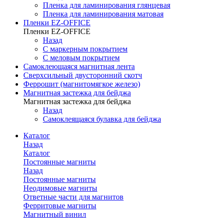
Пленка для ламинирования глянцевая
Пленка для ламинирования матовая
Пленки EZ-OFFICE
Пленки EZ-OFFICE
Назад
С маркерным покрытием
С меловым покрытием
Самоклеющаяся магнитная лента
Сверхсильный двусторонний скотч
Феррошит (магнитомягкое железо)
Магнитная застежка для бейджа
Магнитная застежка для бейджа
Назад
Самоклеящаяся булавка для бейджа
Каталог
Назад
Каталог
Постоянные магниты
Назад
Постоянные магниты
Неодимовые магниты
Ответные части для магнитов
Ферритовые магниты
Магнитный винил