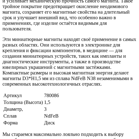
и усиливает механическую прочность самого магнита. Такое
тройное покрытие предотвращает окисление неодимового
магнита, сохраняет его магнитные свойства на длительный
срок и улучшает внешний вид, что особенно важно в
применениях, где изделие остаётся видимым для
пользователя.
Эти миниатюрные магниты находят своё применение в самых
разных областях. Они используются в электронике для
крепления и фиксации компонентов, в медицине — для
создания миниатюрных устройств, таких как импланты и
диагностические инструменты, а также в производстве
ювелирных украшений с магнитными застёжками.
Компактные размеры и высокая магнитная энергия делают
магниты D3*H1,5 мм из сплава NdFeB N38 незаменимыми в
современных высокотехнологичных отраслях.
Артикул
780086
Толщина (Высота)
1,5
Диаметр,
3
Сплав
NdFeB
Форма
Диск
Мы стараемся максимально лояльно подходить к выбору