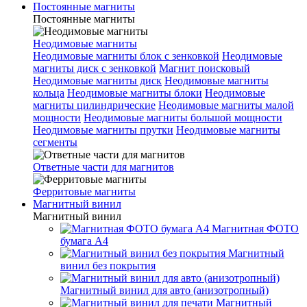
Постоянные магниты
Постоянные магниты
Неодимовые магниты
Неодимовые магниты блок с зенковкой
Неодимовые
магниты диск с зенковкой
Магнит поисковый
Неодимовые магниты диск
Неодимовые магниты
кольца
Неодимовые магниты блоки
Неодимовые
магниты цилиндрические
Неодимовые магниты малой
мощности
Неодимовые магниты большой мощности
Неодимовые магниты прутки
Неодимовые магниты
сегменты
Ответные части для магнитов
Ферритовые магниты
Магнитный винил
Магнитный винил
Магнитная ФОТО
бумага А4
Магнитный
винил без покрытия
Магнитный винил для авто (анизотропный)
Магнитный