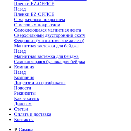
Пленки EZ-OFFICE
Назад
Пленки EZ-OFFICE
С маркерным покрытием
С меловым покрытием
Самоклеющаяся магнитная лента
Сверхсильный двусторонний скотч
Феррошит (магнитомягкое железо)
Магнитная застежка для бейджа
Назад
Магнитная застежка для бейджа
Самоклеящаяся булавка для бейджа
Компания
Назад
Компания
Лицензии и сертификаты
Новости
Реквизиты
Как заказать
Дилерам
Статьи
Оплата и доставка
Контакты
Самара