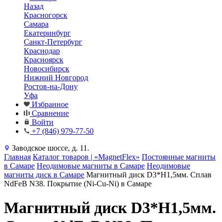
Назад
Красногорск
Самара
Екатеринбург
Санкт-Петербург
Краснодар
Красноярск
Новосибирск
Нижний Новгород
Ростов-на-Дону
Уфа
Избранное
Сравнение
Войти
+7 (846) 979-77-50
Заводское шоссе, д. 11.
Главная
Каталог товаров | «MagnetFlex»
Постоянные магниты
в Самаре
Неодимовые магниты в Самаре
Неодимовые
магниты диск в Самаре
Магнитный диск D3*H1,5мм. Сплав
NdFeB N38. Покрытие (Ni-Cu-Ni) в Самаре
Магнитный диск D3*H1,5мм.