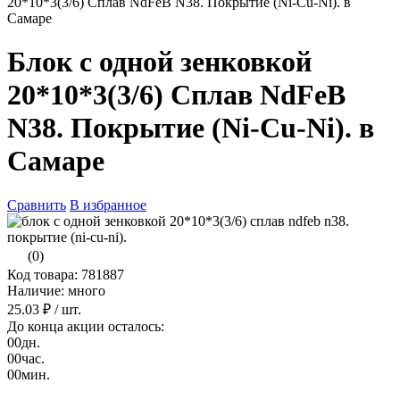
20*10*3(3/6) Сплав NdFeB N38. Покрытие (Ni-Cu-Ni). в
Самаре
Блок с одной зенковкой
20*10*3(3/6) Сплав NdFeB
N38. Покрытие (Ni-Cu-Ni). в
Самаре
Сравнить
В избранное
(0)
Код товара: 781887
Наличие: много
25.03 ₽
/ шт.
До конца акции осталось:
00
дн.
00
час.
00
мин.