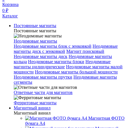
Корзина
0 ₽
Каталог
Постоянные магниты
Постоянные магниты
Неодимовые магниты
Неодимовые магниты блок с зенковкой
Неодимовые
магниты диск с зенковкой
Магнит поисковый
Неодимовые магниты диск
Неодимовые магниты
кольца
Неодимовые магниты блоки
Неодимовые
магниты цилиндрические
Неодимовые магниты малой
мощности
Неодимовые магниты большой мощности
Неодимовые магниты прутки
Неодимовые магниты
сегменты
Ответные части для магнитов
Ферритовые магниты
Магнитный винил
Магнитный винил
Магнитная ФОТО
бумага А4