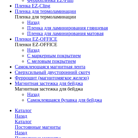
Ферропленка EZ-Film
Пленка EZ-Cling
Пленка для термоламинации
Пленка для термоламинации
Назад
Пленка для ламинирования глянцевая
Пленка для ламинирования матовая
Пленки EZ-OFFICE
Пленки EZ-OFFICE
Назад
С маркерным покрытием
С меловым покрытием
Самоклеющаяся магнитная лента
Сверхсильный двусторонний скотч
Феррошит (магнитомягкое железо)
Магнитная застежка для бейджа
Магнитная застежка для бейджа
Назад
Самоклеящаяся булавка для бейджа
Каталог
Назад
Каталог
Постоянные магниты
Назад