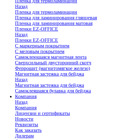
Пленка для термоламинации
Назад
Пленка для термоламинации
Пленка для ламинирования глянцевая
Пленка для ламинирования матовая
Пленки EZ-OFFICE
Назад
Пленки EZ-OFFICE
С маркерным покрытием
С меловым покрытием
Самоклеющаяся магнитная лента
Сверхсильный двусторонний скотч
Феррошит (магнитомягкое железо)
Магнитная застежка для бейджа
Назад
Магнитная застежка для бейджа
Самоклеящаяся булавка для бейджа
Компания
Назад
Компания
Лицензии и сертификаты
Новости
Реквизиты
Как заказать
Дилерам