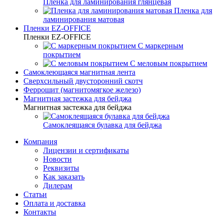
Пленка для ламинирования глянцевая
Пленка для
ламинирования матовая
Пленки EZ-OFFICE
Пленки EZ-OFFICE
С маркерным
покрытием
С меловым покрытием
Самоклеющаяся магнитная лента
Сверхсильный двусторонний скотч
Феррошит (магнитомягкое железо)
Магнитная застежка для бейджа
Магнитная застежка для бейджа
Самоклеящаяся булавка для бейджа
Компания
Лицензии и сертификаты
Новости
Реквизиты
Как заказать
Дилерам
Статьи
Оплата и доставка
Контакты