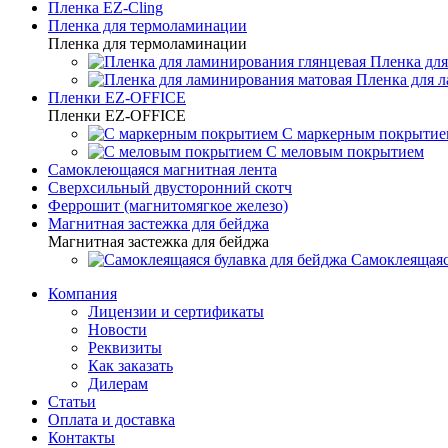
Пленка EZ-Cling
Пленка для термоламинации
Пленка для термоламинации
Пленка для
Пленка для 
Пленки EZ-OFFICE
Пленки EZ-OFFICE
С маркерным покрытие
С меловым покрытием
Самоклеющаяся магнитная лента
Сверхсильный двусторонний скотч
Феррошит (магнитомягкое железо)
Магнитная застежка для бейджа
Магнитная застежка для бейджа
Самоклеящаяс
Компания
Лицензии и сертификаты
Новости
Реквизиты
Как заказать
Дилерам
Статьи
Оплата и доставка
Контакты