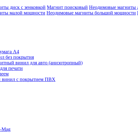
иты диск с зенковкой
Магнит поисковый
Неодимовые магниты 
иты малой мощности
Неодимовые магниты большой мощности
умага А4
л без покрытия
итный винил для авто (анизотропный)
для печати
леем
 винил с покрытием ПВХ
o-Mag