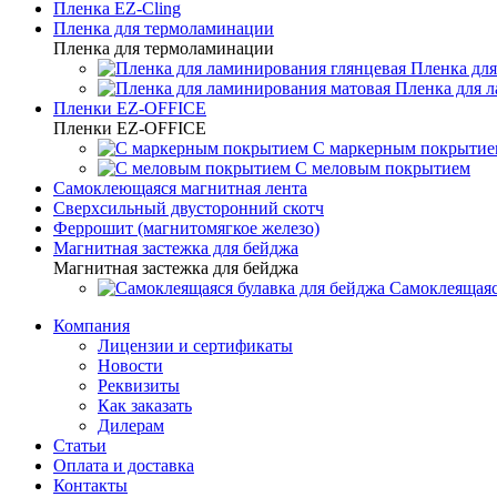
Пленка EZ-Cling
Пленка для термоламинации
Пленка для термоламинации
Пленка для
Пленка для 
Пленки EZ-OFFICE
Пленки EZ-OFFICE
С маркерным покрытие
С меловым покрытием
Самоклеющаяся магнитная лента
Сверхсильный двусторонний скотч
Феррошит (магнитомягкое железо)
Магнитная застежка для бейджа
Магнитная застежка для бейджа
Самоклеящаяс
Компания
Лицензии и сертификаты
Новости
Реквизиты
Как заказать
Дилерам
Статьи
Оплата и доставка
Контакты