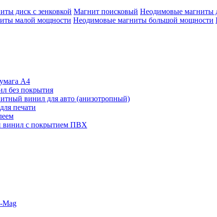
иты диск с зенковкой
Магнит поисковый
Неодимовые магниты 
иты малой мощности
Неодимовые магниты большой мощности
умага А4
л без покрытия
итный винил для авто (анизотропный)
для печати
леем
 винил с покрытием ПВХ
o-Mag