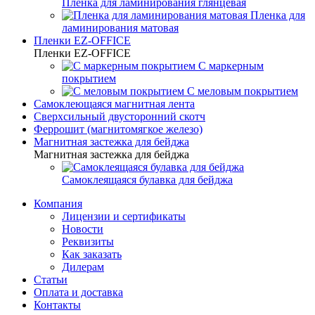
Пленка для ламинирования глянцевая
Пленка для
ламинирования матовая
Пленки EZ-OFFICE
Пленки EZ-OFFICE
С маркерным
покрытием
С меловым покрытием
Самоклеющаяся магнитная лента
Сверхсильный двусторонний скотч
Феррошит (магнитомягкое железо)
Магнитная застежка для бейджа
Магнитная застежка для бейджа
Самоклеящаяся булавка для бейджа
Компания
Лицензии и сертификаты
Новости
Реквизиты
Как заказать
Дилерам
Статьи
Оплата и доставка
Контакты