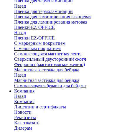
Пленка для термоламинации
Назад
Пленка для термоламинации
Пленка для ламинирования глянцевая
Пленка для ламинирования матовая
Пленки EZ-OFFICE
Назад
Пленки EZ-OFFICE
С маркерным покрытием
С меловым покрытием
Самоклеющаяся магнитная лента
Сверхсильный двусторонний скотч
Феррошит (магнитомягкое железо)
Магнитная застежка для бейджа
Назад
Магнитная застежка для бейджа
Самоклеящаяся булавка для бейджа
Компания
Назад
Компания
Лицензии и сертификаты
Новости
Реквизиты
Как заказать
Дилерам