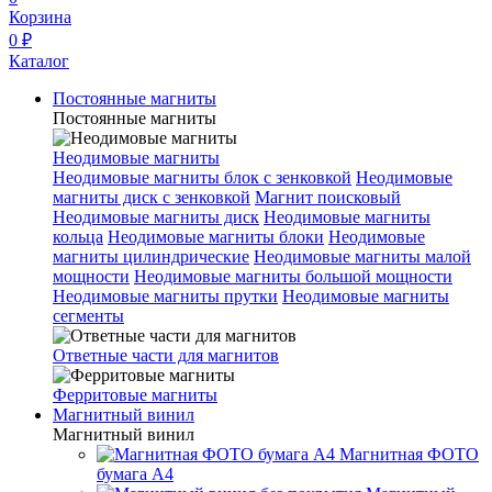
Корзина
0 ₽
Каталог
Постоянные магниты
Постоянные магниты
Неодимовые магниты
Неодимовые магниты блок с зенковкой
Неодимовые
магниты диск с зенковкой
Магнит поисковый
Неодимовые магниты диск
Неодимовые магниты
кольца
Неодимовые магниты блоки
Неодимовые
магниты цилиндрические
Неодимовые магниты малой
мощности
Неодимовые магниты большой мощности
Неодимовые магниты прутки
Неодимовые магниты
сегменты
Ответные части для магнитов
Ферритовые магниты
Магнитный винил
Магнитный винил
Магнитная ФОТО
бумага А4