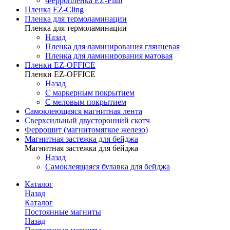
Ферропленка EZ-Film
Пленка EZ-Cling
Пленка для термоламинации
Пленка для термоламинации
Назад
Пленка для ламинирования глянцевая
Пленка для ламинирования матовая
Пленки EZ-OFFICE
Пленки EZ-OFFICE
Назад
С маркерным покрытием
С меловым покрытием
Самоклеющаяся магнитная лента
Сверхсильный двусторонний скотч
Феррошит (магнитомягкое железо)
Магнитная застежка для бейджа
Магнитная застежка для бейджа
Назад
Самоклеящаяся булавка для бейджа
Каталог
Назад
Каталог
Постоянные магниты
Назад