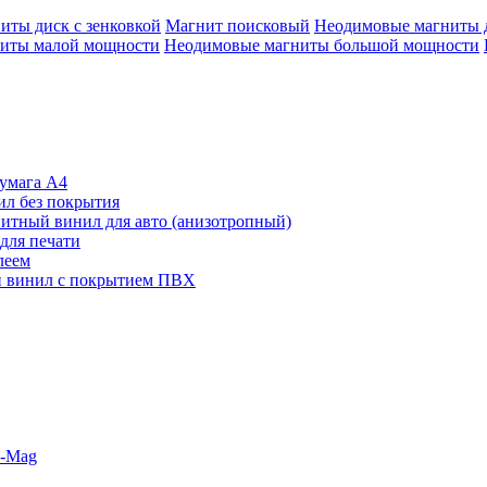
иты диск с зенковкой
Магнит поисковый
Неодимовые магниты 
иты малой мощности
Неодимовые магниты большой мощности
умага А4
л без покрытия
итный винил для авто (анизотропный)
для печати
леем
 винил с покрытием ПВХ
o-Mag