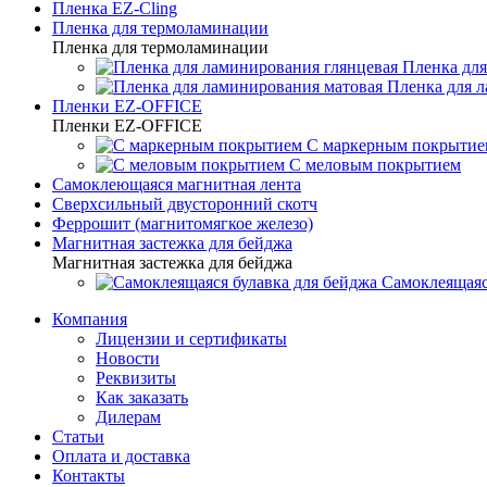
Пленка EZ-Cling
Пленка для термоламинации
Пленка для термоламинации
Пленка для
Пленка для 
Пленки EZ-OFFICE
Пленки EZ-OFFICE
С маркерным покрытие
С меловым покрытием
Самоклеющаяся магнитная лента
Сверхсильный двусторонний скотч
Феррошит (магнитомягкое железо)
Магнитная застежка для бейджа
Магнитная застежка для бейджа
Самоклеящаяс
Компания
Лицензии и сертификаты
Новости
Реквизиты
Как заказать
Дилерам
Статьи
Оплата и доставка
Контакты