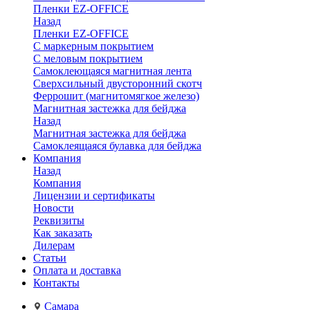
Пленки EZ-OFFICE
Назад
Пленки EZ-OFFICE
С маркерным покрытием
С меловым покрытием
Самоклеющаяся магнитная лента
Сверхсильный двусторонний скотч
Феррошит (магнитомягкое железо)
Магнитная застежка для бейджа
Назад
Магнитная застежка для бейджа
Самоклеящаяся булавка для бейджа
Компания
Назад
Компания
Лицензии и сертификаты
Новости
Реквизиты
Как заказать
Дилерам
Статьи
Оплата и доставка
Контакты
Самара