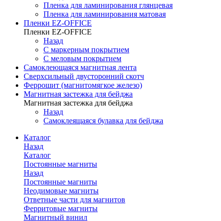
Пленка для ламинирования глянцевая
Пленка для ламинирования матовая
Пленки EZ-OFFICE
Пленки EZ-OFFICE
Назад
С маркерным покрытием
С меловым покрытием
Самоклеющаяся магнитная лента
Сверхсильный двусторонний скотч
Феррошит (магнитомягкое железо)
Магнитная застежка для бейджа
Магнитная застежка для бейджа
Назад
Самоклеящаяся булавка для бейджа
Каталог
Назад
Каталог
Постоянные магниты
Назад
Постоянные магниты
Неодимовые магниты
Ответные части для магнитов
Ферритовые магниты
Магнитный винил