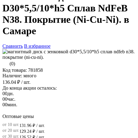
D30*5,5/10*h5 Сплав NdFeB
N38. Покрытие (Ni-Cu-Ni). в
Самаре
Сравнить
В избранное
(0)
Код товара: 781858
Наличие: много
136.04 ₽
/ шт.
До конца акции осталось:
00
дн.
00
час.
00
мин.
Оптовые цены
от 10 шт.
131.96 ₽
/ шт.
от 20 шт.
129.24 ₽
/ шт.
от 30 шт.
126.52 ₽
/ шт.