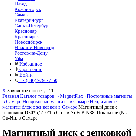
Назад
Красногорск
Самара
Екатеринбург
Санкт-Петербург
Краснодар
Красноярск
Новосибирск
Нижний Новгород
Ростов-на-Дону
Уфа
Избранное
Сравнение
Войти
+7 (846) 979-77-50
Заводское шоссе, д. 11.
Главная
Каталог товаров | «MagnetFlex»
Постоянные магниты
в Самаре
Неодимовые магниты в Самаре
Неодимовые
магниты блок с зенковкой в Самаре
Магнитный диск с
зенковкой D30*5,5/10*h5 Сплав NdFeB N38. Покрытие (Ni-
Cu-Ni). в Самаре
Магнитный диск с зенковкой