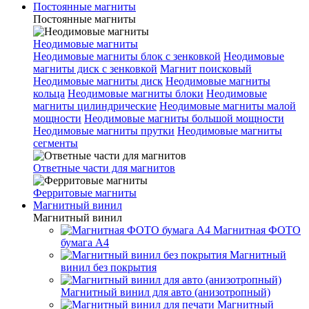
Постоянные магниты
Постоянные магниты
Неодимовые магниты
Неодимовые магниты блок с зенковкой
Неодимовые
магниты диск с зенковкой
Магнит поисковый
Неодимовые магниты диск
Неодимовые магниты
кольца
Неодимовые магниты блоки
Неодимовые
магниты цилиндрические
Неодимовые магниты малой
мощности
Неодимовые магниты большой мощности
Неодимовые магниты прутки
Неодимовые магниты
сегменты
Ответные части для магнитов
Ферритовые магниты
Магнитный винил
Магнитный винил
Магнитная ФОТО
бумага А4
Магнитный
винил без покрытия
Магнитный винил для авто (анизотропный)
Магнитный