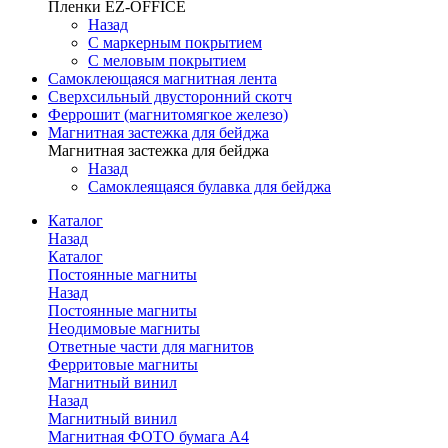
Пленки EZ-OFFICE
Назад
С маркерным покрытием
С меловым покрытием
Самоклеющаяся магнитная лента
Сверхсильный двусторонний скотч
Феррошит (магнитомягкое железо)
Магнитная застежка для бейджа
Магнитная застежка для бейджа
Назад
Самоклеящаяся булавка для бейджа
Каталог
Назад
Каталог
Постоянные магниты
Назад
Постоянные магниты
Неодимовые магниты
Ответные части для магнитов
Ферритовые магниты
Магнитный винил
Назад
Магнитный винил
Магнитная ФОТО бумага А4