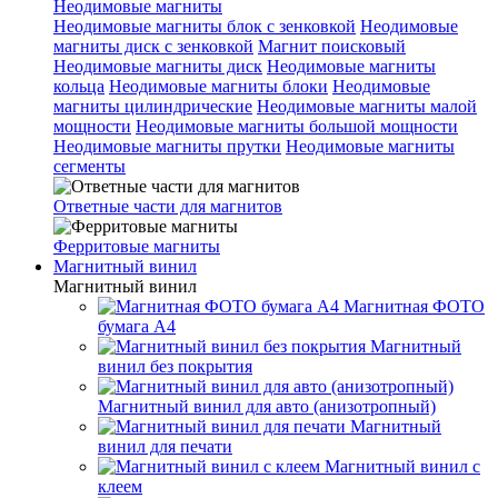
Неодимовые магниты
Неодимовые магниты блок с зенковкой
Неодимовые
магниты диск с зенковкой
Магнит поисковый
Неодимовые магниты диск
Неодимовые магниты
кольца
Неодимовые магниты блоки
Неодимовые
магниты цилиндрические
Неодимовые магниты малой
мощности
Неодимовые магниты большой мощности
Неодимовые магниты прутки
Неодимовые магниты
сегменты
Ответные части для магнитов
Ферритовые магниты
Магнитный винил
Магнитный винил
Магнитная ФОТО
бумага А4
Магнитный
винил без покрытия
Магнитный винил для авто (анизотропный)
Магнитный
винил для печати
Магнитный винил с
клеем