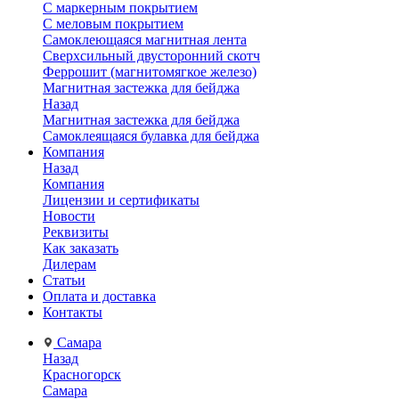
С маркерным покрытием
С меловым покрытием
Самоклеющаяся магнитная лента
Сверхсильный двусторонний скотч
Феррошит (магнитомягкое железо)
Магнитная застежка для бейджа
Назад
Магнитная застежка для бейджа
Самоклеящаяся булавка для бейджа
Компания
Назад
Компания
Лицензии и сертификаты
Новости
Реквизиты
Как заказать
Дилерам
Статьи
Оплата и доставка
Контакты
Самара
Назад
Красногорск
Самара