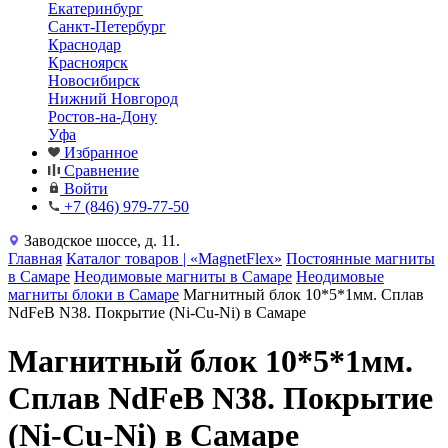
Екатеринбург
Санкт-Петербург
Краснодар
Красноярск
Новосибирск
Нижний Новгород
Ростов-на-Дону
Уфа
Избранное
Сравнение
Войти
+7 (846) 979-77-50
Заводское шоссе, д. 11.
Главная
Каталог товаров | «MagnetFlex»
Постоянные магниты
в Самаре
Неодимовые магниты в Самаре
Неодимовые
магниты блоки в Самаре
Магнитный блок 10*5*1мм. Сплав
NdFeB N38. Покрытие (Ni-Cu-Ni) в Самаре
Магнитный блок 10*5*1мм.
Сплав NdFeB N38. Покрытие
(Ni-Cu-Ni) в Самаре