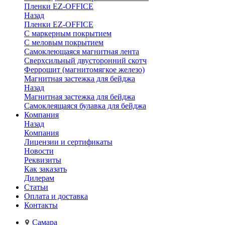
Пленки EZ-OFFICE
Назад
Пленки EZ-OFFICE
С маркерным покрытием
С меловым покрытием
Самоклеющаяся магнитная лента
Сверхсильный двусторонний скотч
Феррошит (магнитомягкое железо)
Магнитная застежка для бейджа
Назад
Магнитная застежка для бейджа
Самоклеящаяся булавка для бейджа
Компания
Назад
Компания
Лицензии и сертификаты
Новости
Реквизиты
Как заказать
Дилерам
Статьи
Оплата и доставка
Контакты
Самара