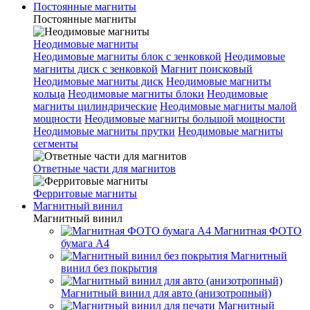
Постоянные магниты
Постоянные магниты
Неодимовые магниты
Неодимовые магниты блок с зенковкой
Неодимовые
магниты диск с зенковкой
Магнит поисковый
Неодимовые магниты диск
Неодимовые магниты
кольца
Неодимовые магниты блоки
Неодимовые
магниты цилиндрические
Неодимовые магниты малой
мощности
Неодимовые магниты большой мощности
Неодимовые магниты прутки
Неодимовые магниты
сегменты
Ответные части для магнитов
Ферритовые магниты
Магнитный винил
Магнитный винил
Магнитная ФОТО
бумага А4
Магнитный
винил без покрытия
Магнитный винил для авто (анизотропный)
Магнитный