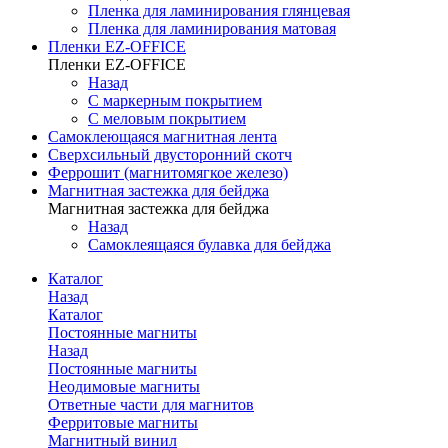
Пленка для ламинирования глянцевая
Пленка для ламинирования матовая
Пленки EZ-OFFICE
Пленки EZ-OFFICE
Назад
С маркерным покрытием
С меловым покрытием
Самоклеющаяся магнитная лента
Сверхсильный двусторонний скотч
Феррошит (магнитомягкое железо)
Магнитная застежка для бейджа
Магнитная застежка для бейджа
Назад
Самоклеящаяся булавка для бейджа
Каталог
Назад
Каталог
Постоянные магниты
Назад
Постоянные магниты
Неодимовые магниты
Ответные части для магнитов
Ферритовые магниты
Магнитный винил