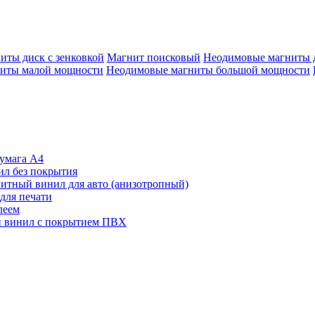
иты диск с зенковкой
Магнит поисковый
Неодимовые магниты 
иты малой мощности
Неодимовые магниты большой мощности
умага А4
л без покрытия
итный винил для авто (анизотропный)
для печати
леем
 винил с покрытием ПВХ