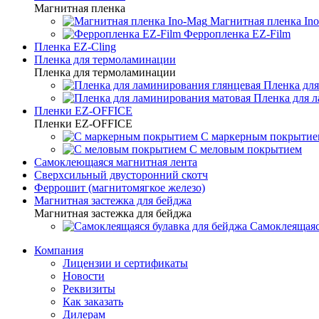
Магнитная пленка
Магнитная пленка In
Ферропленка EZ-Film
Пленка EZ-Cling
Пленка для термоламинации
Пленка для термоламинации
Пленка для
Пленка для 
Пленки EZ-OFFICE
Пленки EZ-OFFICE
С маркерным покрытие
С меловым покрытием
Самоклеющаяся магнитная лента
Сверхсильный двусторонний скотч
Феррошит (магнитомягкое железо)
Магнитная застежка для бейджа
Магнитная застежка для бейджа
Самоклеящаяс
Компания
Лицензии и сертификаты
Новости
Реквизиты
Как заказать
Дилерам