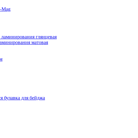
o-Mag
 ламинирования глянцевая
ламинирования матовая
м
я булавка для бейджа