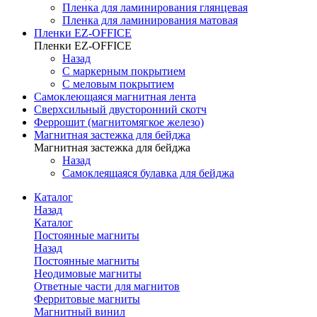
Пленка для ламинирования глянцевая
Пленка для ламинирования матовая
Пленки EZ-OFFICE
Пленки EZ-OFFICE
Назад
С маркерным покрытием
С меловым покрытием
Самоклеющаяся магнитная лента
Сверхсильный двусторонний скотч
Феррошит (магнитомягкое железо)
Магнитная застежка для бейджа
Магнитная застежка для бейджа
Назад
Самоклеящаяся булавка для бейджа
Каталог
Назад
Каталог
Постоянные магниты
Назад
Постоянные магниты
Неодимовые магниты
Ответные части для магнитов
Ферритовые магниты
Магнитный винил