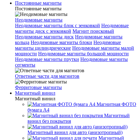
Постоянные магниты
Постоянные магниты
Неодимовые магниты
Неодимовые магниты блок с зенковкой
Неодимовые
магниты диск с зенковкой
Магнит поисковый
Неодимовые магниты диск
Неодимовые магниты
кольца
Неодимовые магниты блоки
Неодимовые
магниты цилиндрические
Неодимовые магниты малой
мощности
Неодимовые магниты большой мощности
Неодимовые магниты прутки
Неодимовые магниты
сегменты
Ответные части для магнитов
Ферритовые магниты
Магнитный винил
Магнитный винил
Магнитная ФОТО
бумага А4
Магнитный
винил без покрытия
Магнитный винил для авто (анизотропный)
Магнитный