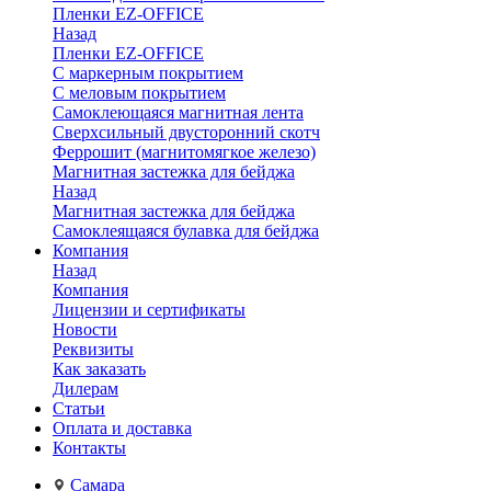
Пленки EZ-OFFICE
Назад
Пленки EZ-OFFICE
С маркерным покрытием
С меловым покрытием
Самоклеющаяся магнитная лента
Сверхсильный двусторонний скотч
Феррошит (магнитомягкое железо)
Магнитная застежка для бейджа
Назад
Магнитная застежка для бейджа
Самоклеящаяся булавка для бейджа
Компания
Назад
Компания
Лицензии и сертификаты
Новости
Реквизиты
Как заказать
Дилерам
Статьи
Оплата и доставка
Контакты
Самара