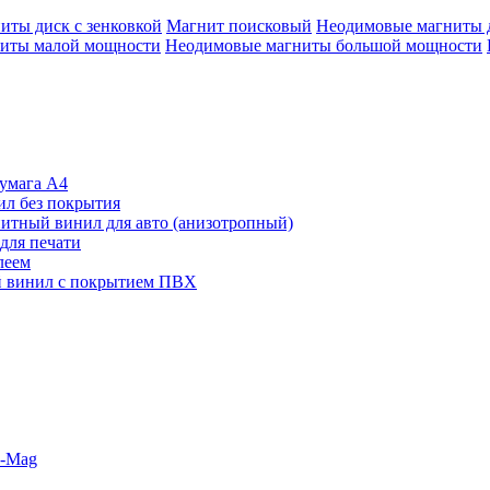
иты диск с зенковкой
Магнит поисковый
Неодимовые магниты 
иты малой мощности
Неодимовые магниты большой мощности
умага А4
л без покрытия
итный винил для авто (анизотропный)
для печати
леем
 винил с покрытием ПВХ
o-Mag