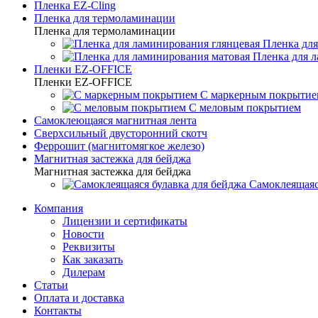
Пленка EZ-Cling
Пленка для термоламинации
Пленка для термоламинации
Пленка для
Пленка для 
Пленки EZ-OFFICE
Пленки EZ-OFFICE
С маркерным покрытие
С меловым покрытием
Самоклеющаяся магнитная лента
Сверхсильный двусторонний скотч
Феррошит (магнитомягкое железо)
Магнитная застежка для бейджа
Магнитная застежка для бейджа
Самоклеящаяс
Компания
Лицензии и сертификаты
Новости
Реквизиты
Как заказать
Дилерам
Статьи
Оплата и доставка
Контакты