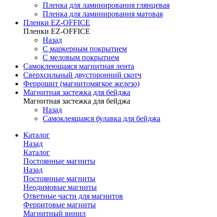
Пленка для ламинирования глянцевая
Пленка для ламинирования матовая
Пленки EZ-OFFICE
Пленки EZ-OFFICE
Назад
С маркерным покрытием
С меловым покрытием
Самоклеющаяся магнитная лента
Сверхсильный двусторонний скотч
Феррошит (магнитомягкое железо)
Магнитная застежка для бейджа
Магнитная застежка для бейджа
Назад
Самоклеящаяся булавка для бейджа
Каталог
Назад
Каталог
Постоянные магниты
Назад
Постоянные магниты
Неодимовые магниты
Ответные части для магнитов
Ферритовые магниты
Магнитный винил