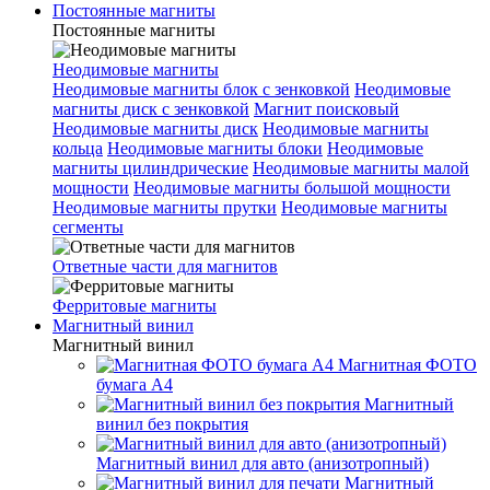
Постоянные магниты
Постоянные магниты
Неодимовые магниты
Неодимовые магниты блок с зенковкой
Неодимовые
магниты диск с зенковкой
Магнит поисковый
Неодимовые магниты диск
Неодимовые магниты
кольца
Неодимовые магниты блоки
Неодимовые
магниты цилиндрические
Неодимовые магниты малой
мощности
Неодимовые магниты большой мощности
Неодимовые магниты прутки
Неодимовые магниты
сегменты
Ответные части для магнитов
Ферритовые магниты
Магнитный винил
Магнитный винил
Магнитная ФОТО
бумага А4
Магнитный
винил без покрытия
Магнитный винил для авто (анизотропный)
Магнитный