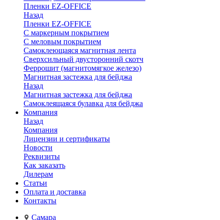
Пленки EZ-OFFICE
Назад
Пленки EZ-OFFICE
С маркерным покрытием
С меловым покрытием
Самоклеющаяся магнитная лента
Сверхсильный двусторонний скотч
Феррошит (магнитомягкое железо)
Магнитная застежка для бейджа
Назад
Магнитная застежка для бейджа
Самоклеящаяся булавка для бейджа
Компания
Назад
Компания
Лицензии и сертификаты
Новости
Реквизиты
Как заказать
Дилерам
Статьи
Оплата и доставка
Контакты
Самара