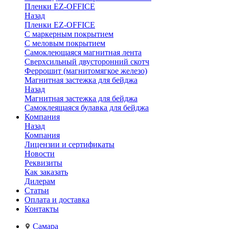
Пленки EZ-OFFICE
Назад
Пленки EZ-OFFICE
С маркерным покрытием
С меловым покрытием
Самоклеющаяся магнитная лента
Сверхсильный двусторонний скотч
Феррошит (магнитомягкое железо)
Магнитная застежка для бейджа
Назад
Магнитная застежка для бейджа
Самоклеящаяся булавка для бейджа
Компания
Назад
Компания
Лицензии и сертификаты
Новости
Реквизиты
Как заказать
Дилерам
Статьи
Оплата и доставка
Контакты
Самара