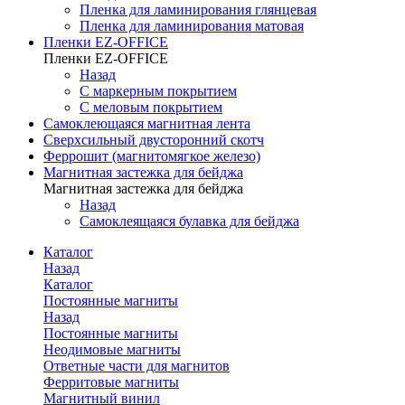
Пленка для ламинирования глянцевая
Пленка для ламинирования матовая
Пленки EZ-OFFICE
Пленки EZ-OFFICE
Назад
С маркерным покрытием
С меловым покрытием
Самоклеющаяся магнитная лента
Сверхсильный двусторонний скотч
Феррошит (магнитомягкое железо)
Магнитная застежка для бейджа
Магнитная застежка для бейджа
Назад
Самоклеящаяся булавка для бейджа
Каталог
Назад
Каталог
Постоянные магниты
Назад
Постоянные магниты
Неодимовые магниты
Ответные части для магнитов
Ферритовые магниты
Магнитный винил