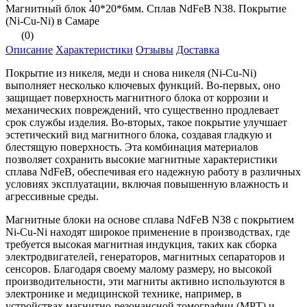
Магнитный блок 40*20*6мм. Сплав NdFeB N38. Покрытие
(Ni-Cu-Ni) в Самаре
(0)
Описание
Характеристики
Отзывы
Доставка
Покрытие из никеля, меди и снова никеля (Ni-Cu-Ni)
выполняет несколько ключевых функций. Во-первых, оно
защищает поверхность магнитного блока от коррозии и
механических повреждений, что существенно продлевает
срок службы изделия. Во-вторых, такое покрытие улучшает
эстетический вид магнитного блока, создавая гладкую и
блестящую поверхность. Эта комбинация материалов
позволяет сохранить высокие магнитные характеристики
сплава NdFeB, обеспечивая его надежную работу в различных
условиях эксплуатации, включая повышенную влажность и
агрессивные среды.
Магнитные блоки на основе сплава NdFeB N38 с покрытием
Ni-Cu-Ni находят широкое применение в производствах, где
требуется высокая магнитная индукция, таких как сборка
электродвигателей, генераторов, магнитных сепараторов и
сенсоров. Благодаря своему малому размеру, но высокой
производительности, эти магниты активно используются в
электронике и медицинской технике, например, в
устройствах магнитно-резонансной томографии (МРТ) и