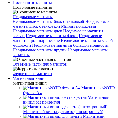
Постоянные магниты
Постоянные магниты
Неодимовые магниты
Неодимовые магниты блок с зенковкой
Неодимовые
магниты диск с зенковкой
Магнит поисковый
Неодимовые магниты диск
Неодимовые магниты
кольца
Неодимовые магниты блоки
Неодимовые
магниты цилиндрические
Неодимовые магниты малой
мощности
Неодимовые магниты большой мощности
Неодимовые магниты прутки
Неодимовые магниты
сегменты
Ответные части для магнитов
Ферритовые магниты
Магнитный винил
Магнитный винил
Магнитная ФОТО
бумага А4
Магнитный
винил без покрытия
Магнитный винил для авто (анизотропный)
Магнитный