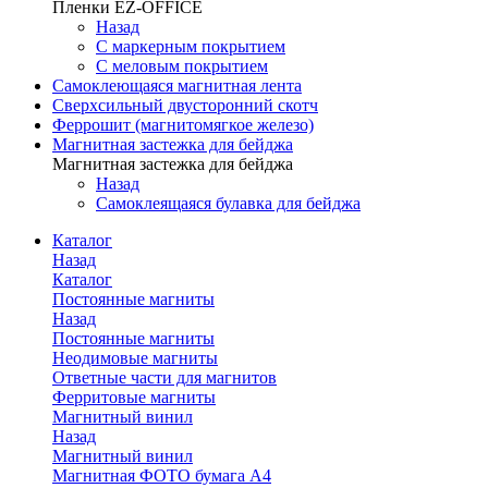
Пленки EZ-OFFICE
Назад
С маркерным покрытием
С меловым покрытием
Самоклеющаяся магнитная лента
Сверхсильный двусторонний скотч
Феррошит (магнитомягкое железо)
Магнитная застежка для бейджа
Магнитная застежка для бейджа
Назад
Самоклеящаяся булавка для бейджа
Каталог
Назад
Каталог
Постоянные магниты
Назад
Постоянные магниты
Неодимовые магниты
Ответные части для магнитов
Ферритовые магниты
Магнитный винил
Назад
Магнитный винил
Магнитная ФОТО бумага А4