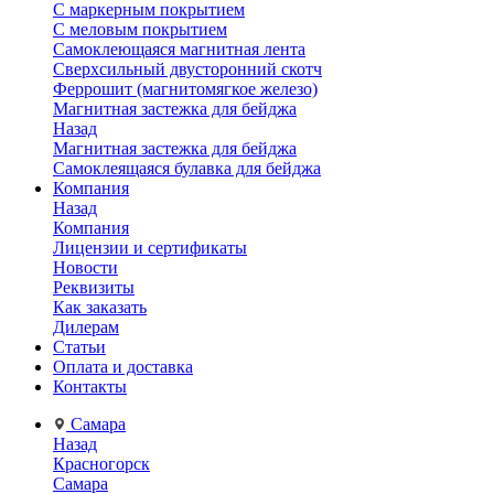
С маркерным покрытием
С меловым покрытием
Самоклеющаяся магнитная лента
Сверхсильный двусторонний скотч
Феррошит (магнитомягкое железо)
Магнитная застежка для бейджа
Назад
Магнитная застежка для бейджа
Самоклеящаяся булавка для бейджа
Компания
Назад
Компания
Лицензии и сертификаты
Новости
Реквизиты
Как заказать
Дилерам
Статьи
Оплата и доставка
Контакты
Самара
Назад
Красногорск
Самара