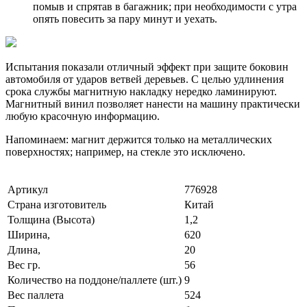
помыв и спрятав в багажник; при необходимости с утра
опять повесить за пару минут и уехать.
Испытания показали отличный эффект при защите боковин
автомобиля от ударов ветвей деревьев. С целью удлинения
срока службы магнитную накладку нередко ламинируют.
Магнитный винил позволяет нанести на машину практически
любую красочную информацию.
Напоминаем: магнит держится только на металлических
поверхностях; например, на стекле это исключено.
Артикул
776928
Страна изготовитель
Китай
Толщина (Высота)
1,2
Ширина,
620
Длина,
20
Вес гр.
56
Количество на поддоне/паллете (шт.)
9
Вес паллета
524