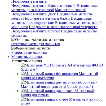
Неодимовые магниты
Неодимовые магниты блок с зенковкой
Неодимовые
магниты диск с зенковкой
Магнит поисковый
Неодимовые магниты диск
Неодимовые магниты
кольца
Неодимовые магниты блоки
Неодимовые
магниты цилиндрические
Неодимовые магниты малой
мощности
Неодимовые магниты большой мощности
Неодимовые магниты прутки
Неодимовые магниты
сегменты
Ответные части для магнитов
Ферритовые магниты
Магнитный винил
Магнитный винил
Магнитная ФОТО
бумага А4
Магнитный
винил без покрытия
Магнитный винил для авто (анизотропный)
Магнитный
винил для печати
Магнитный винил с
клеем