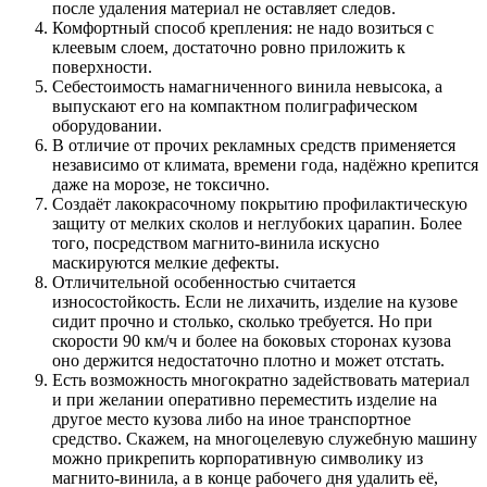
после удаления материал не оставляет следов.
Комфортный способ крепления: не надо возиться с
клеевым слоем, достаточно ровно приложить к
поверхности.
Себестоимость намагниченного винила невысока, а
выпускают его на компактном полиграфическом
оборудовании.
В отличие от прочих рекламных средств применяется
независимо от климата, времени года, надёжно крепится
даже на морозе, не токсично.
Создаёт лакокрасочному покрытию профилактическую
защиту от мелких сколов и неглубоких царапин. Более
того, посредством магнито-винила искусно
маскируются мелкие дефекты.
Отличительной особенностью считается
износостойкость. Если не лихачить, изделие на кузове
сидит прочно и столько, сколько требуется. Но при
скорости 90 км/ч и более на боковых сторонах кузова
оно держится недостаточно плотно и может отстать.
Есть возможность многократно задействовать материал
и при желании оперативно переместить изделие на
другое место кузова либо на иное транспортное
средство. Скажем, на многоцелевую служебную машину
можно прикрепить корпоративную символику из
магнито-винила, а в конце рабочего дня удалить её,