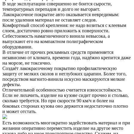
В ходе эксплуатации совершенно не боится сырости,
температурных перепадов и долго не выгорает.
Лакокрасочное покрытие авто оказывается невредимым:
после удаления материал не оставляет следов.
Комфортный способ крепления: не надо возиться с клеевым
слоем, достаточно ровно приложить к поверхности.
Себестоимость намагниченного винила невысока, а
выпускают его на компактном полиграфическом
оборудовании.
В отличие от прочих рекламных средств применяется
независимо от климата, времени года, надёжно крепится даже
на морозе, не токсично.
Создаёт лакокрасочному покрытию профилактическую
защиту от мелких сколов и неглубоких царапин. Более того,
посредством магнито-винила искусно маскируются мелкие
дефекты.
Отличительной особенностью считается износостойкость.
Если не лихачить, изделие на кузове сидит прочно и столько,
сколько требуется. Но при скорости 90 км/ч и более на
боковых сторонах кузова оно держится недостаточно плотно
и может отстать.
Есть возможность многократно задействовать материал и при
желании оперативно переместить изделие на другое место
кузова либо на иное транспортное средство. Скажем, на