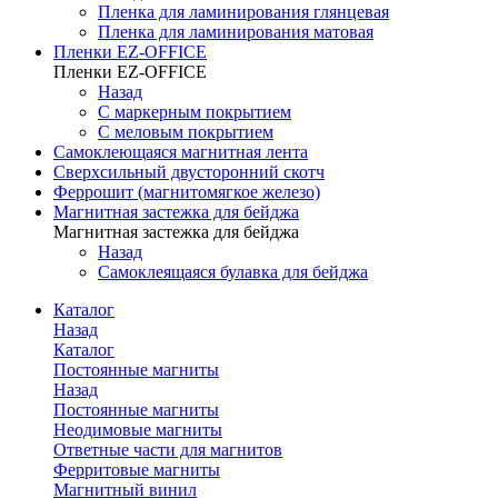
Пленка для ламинирования глянцевая
Пленка для ламинирования матовая
Пленки EZ-OFFICE
Пленки EZ-OFFICE
Назад
С маркерным покрытием
С меловым покрытием
Самоклеющаяся магнитная лента
Сверхсильный двусторонний скотч
Феррошит (магнитомягкое железо)
Магнитная застежка для бейджа
Магнитная застежка для бейджа
Назад
Самоклеящаяся булавка для бейджа
Каталог
Назад
Каталог
Постоянные магниты
Назад
Постоянные магниты
Неодимовые магниты
Ответные части для магнитов
Ферритовые магниты
Магнитный винил