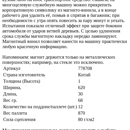
многоцелевую служебную машину можно прикрепить
корпоративную символику из магнито-винила, а в конце
рабочего дня удалить её, помыв и спрятав в багажник; при
необходимости с утра опять повесить за пару минут и уехать.
Испытания показали отличный эффект при защите боковин
автомобиля от ударов ветвей деревьев. С целью удлинения
срока службы магнитную накладку нередко ламинируют.
Магнитный винил позволяет нанести на машину практически
любую красочную информацию.
Напоминаем: магнит держится только на металлических
поверхностях; например, на стекле это исключено.
Артикул
778708
Страна изготовитель
Китай
Толщина (Высота)
1
Ширина,
620
Длина,
30
Вес гр.
68
Количество на поддоне/паллете (шт.)
12
Вес паллета
870
Сила сцепления
80 г/см2