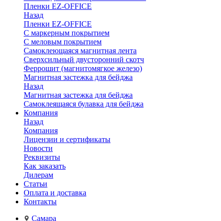
Пленки EZ-OFFICE
Назад
Пленки EZ-OFFICE
С маркерным покрытием
С меловым покрытием
Самоклеющаяся магнитная лента
Сверхсильный двусторонний скотч
Феррошит (магнитомягкое железо)
Магнитная застежка для бейджа
Назад
Магнитная застежка для бейджа
Самоклеящаяся булавка для бейджа
Компания
Назад
Компания
Лицензии и сертификаты
Новости
Реквизиты
Как заказать
Дилерам
Статьи
Оплата и доставка
Контакты
Самара