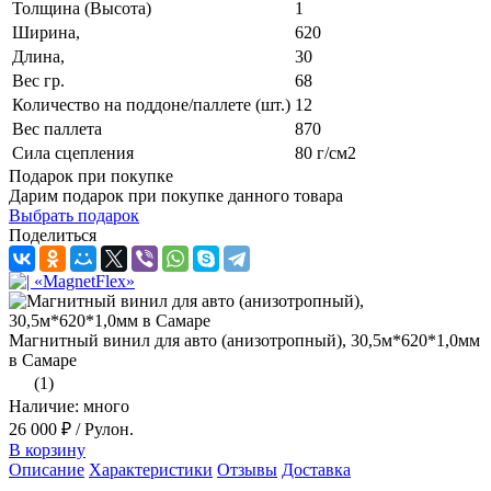
Толщина (Высота)
1
Ширина,
620
Длина,
30
Вес гр.
68
Количество на поддоне/паллете (шт.)
12
Вес паллета
870
Сила сцепления
80 г/см2
Подарок при покупке
Дарим подарок при покупке данного товара
Выбрать подарок
Поделиться
Магнитный винил для авто (анизотропный), 30,5м*620*1,0мм
в Самаре
(1)
Наличие: много
26 000 ₽
/ Рулон.
В корзину
Описание
Характеристики
Отзывы
Доставка