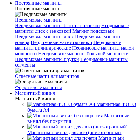
Постоянные магниты
Постоянные магниты
Неодимовые магниты
Неодимовые магниты блок с зенковкой
Неодимовые
магниты диск с зенковкой
Магнит поисковый
Неодимовые магниты диск
Неодимовые магниты
кольца
Неодимовые магниты блоки
Неодимовые
магниты цилиндрические
Неодимовые магниты малой
мощности
Неодимовые магниты большой мощности
Неодимовые магниты прутки
Неодимовые магниты
сегменты
Ответные части для магнитов
Ферритовые магниты
Магнитный винил
Магнитный винил
Магнитная ФОТО
бумага А4
Магнитный
винил без покрытия
Магнитный винил для авто (анизотропный)
Магнитный