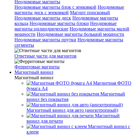
Неодимовые магниты
Неодимовые магниты блок с зенковкой
Неодимовые
магниты диск с зенковкой
Магнит поисковый
Неодимовые магниты диск
Неодимовые магниты
кольца
Неодимовые магниты блоки
Неодимовые
магниты цилиндрические
Неодимовые магниты малой
мощности
Неодимовые магниты большой мощности
Неодимовые магниты прутки
Неодимовые магниты
сегменты
Ответные части для магнитов
Ферритовые магниты
Магнитный винил
Магнитный винил
Магнитная ФОТО
бумага А4
Магнитный
винил без покрытия
Магнитный винил для авто (анизотропный)
Магнитный
винил для печати
Магнитный винил с
клеем