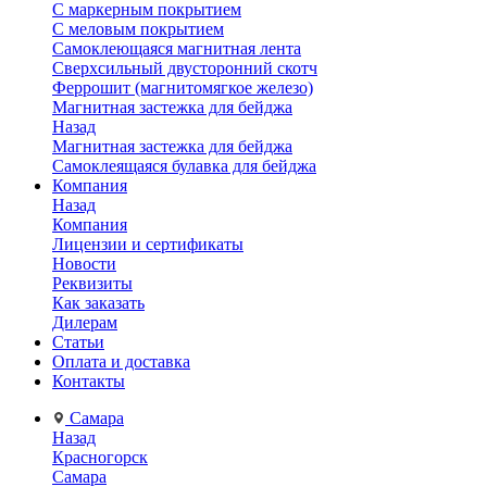
С маркерным покрытием
С меловым покрытием
Самоклеющаяся магнитная лента
Сверхсильный двусторонний скотч
Феррошит (магнитомягкое железо)
Магнитная застежка для бейджа
Назад
Магнитная застежка для бейджа
Самоклеящаяся булавка для бейджа
Компания
Назад
Компания
Лицензии и сертификаты
Новости
Реквизиты
Как заказать
Дилерам
Статьи
Оплата и доставка
Контакты
Самара
Назад
Красногорск
Самара