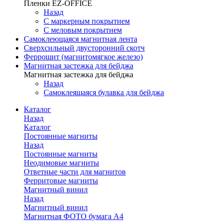
Пленки EZ-OFFICE
Назад
С маркерным покрытием
С меловым покрытием
Самоклеющаяся магнитная лента
Сверхсильный двусторонний скотч
Феррошит (магнитомягкое железо)
Магнитная застежка для бейджа
Магнитная застежка для бейджа
Назад
Самоклеящаяся булавка для бейджа
Каталог
Назад
Каталог
Постоянные магниты
Назад
Постоянные магниты
Неодимовые магниты
Ответные части для магнитов
Ферритовые магниты
Магнитный винил
Назад
Магнитный винил
Магнитная ФОТО бумага А4