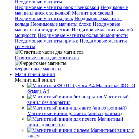
Неодимовые магниты
Неодимовые магниты блок с зенковкой
Неодимовые
магниты диск с зенковкой
Магнит поисковый
Неодимовые магниты диск
Неодимовые магниты
кольца
Неодимовые магниты блоки
Неодимовые
магниты цилиндрические
Неодимовые магниты малой
мощности
Неодимовые магниты большой мощности
Неодимовые магниты прутки
Неодимовые магниты
сегменты
Ответные части для магнитов
Ферритовые магниты
Магнитный винил
Магнитный винил
Магнитная ФОТО
бумага А4
Магнитный
винил без покрытия
Магнитный винил для авто (анизотропный)
Магнитный
винил для печати
Магнитный винил с
клеем