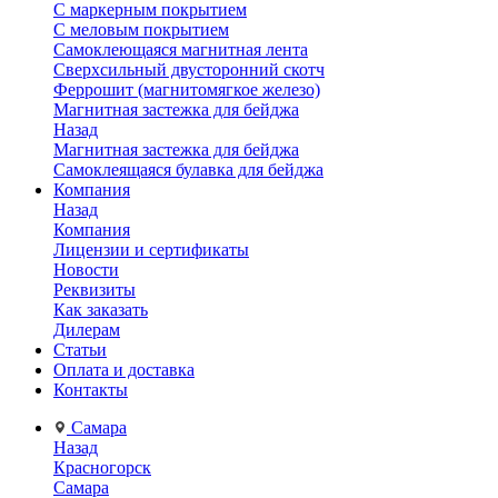
С маркерным покрытием
С меловым покрытием
Самоклеющаяся магнитная лента
Сверхсильный двусторонний скотч
Феррошит (магнитомягкое железо)
Магнитная застежка для бейджа
Назад
Магнитная застежка для бейджа
Самоклеящаяся булавка для бейджа
Компания
Назад
Компания
Лицензии и сертификаты
Новости
Реквизиты
Как заказать
Дилерам
Статьи
Оплата и доставка
Контакты
Самара
Назад
Красногорск
Самара