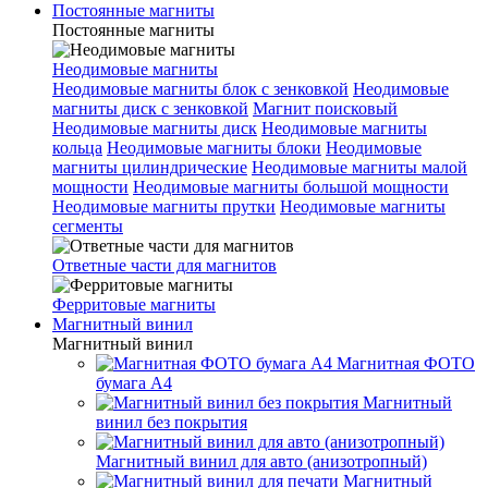
Постоянные магниты
Постоянные магниты
Неодимовые магниты
Неодимовые магниты блок с зенковкой
Неодимовые
магниты диск с зенковкой
Магнит поисковый
Неодимовые магниты диск
Неодимовые магниты
кольца
Неодимовые магниты блоки
Неодимовые
магниты цилиндрические
Неодимовые магниты малой
мощности
Неодимовые магниты большой мощности
Неодимовые магниты прутки
Неодимовые магниты
сегменты
Ответные части для магнитов
Ферритовые магниты
Магнитный винил
Магнитный винил
Магнитная ФОТО
бумага А4
Магнитный
винил без покрытия
Магнитный винил для авто (анизотропный)
Магнитный