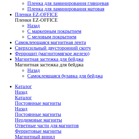
Пленка для ламинирования глянцевая
Пленка для ламинирования матовая
Пленки EZ-OFFICE
Пленки EZ-OFFICE
Назад
С маркерным покрытием
С меловым покрытием
Самоклеющаяся магнитная лента
Сверхсильный двусторонний скотч
Феррошит (магнитомягкое железо)
Магнитная застежка для бейджа
Магнитная застежка для бейджа
Назад
Самоклеящаяся булавка для бейджа
Каталог
Назад
Каталог
Постоянные магниты
Назад
Постоянные магниты
Неодимовые магниты
Ответные части для магнитов
Ферритовые магниты
Магнитный винил