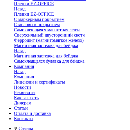
Пленки EZ-OFFICE
Назад
Пленки EZ-OFFICE
С маркерным покрытием
С меловым покрытием
Самоклеющаяся магнитная лента
Сверхсильный двусторонний скотч
Феррошит (магнитомягкое железо)
Магнитная застежка для бейджа
Назад
Магнитная застежка для бейджа
Самоклеящаяся булавка для бейджа
Компания
Назад
Компания
Лицензии и сертификаты
Новости
Реквизиты
Как заказать
Дилерам
Статьи
Оплата и доставка
Контакты
Самара