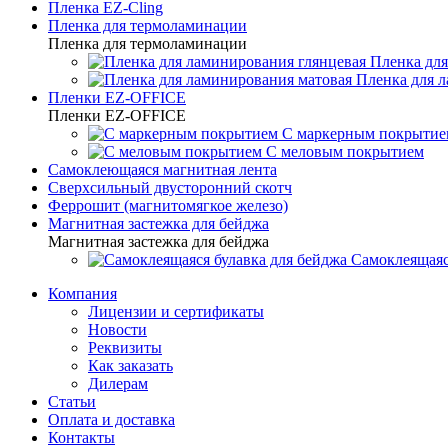
Пленка EZ-Cling
Пленка для термоламинации
Пленка для термоламинации
Пленка для
Пленка для 
Пленки EZ-OFFICE
Пленки EZ-OFFICE
С маркерным покрытие
С меловым покрытием
Самоклеющаяся магнитная лента
Сверхсильный двусторонний скотч
Феррошит (магнитомягкое железо)
Магнитная застежка для бейджа
Магнитная застежка для бейджа
Самоклеящаяс
Компания
Лицензии и сертификаты
Новости
Реквизиты
Как заказать
Дилерам
Статьи
Оплата и доставка
Контакты