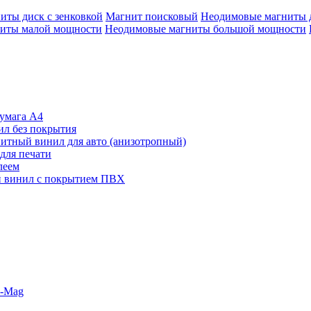
иты диск с зенковкой
Магнит поисковый
Неодимовые магниты 
иты малой мощности
Неодимовые магниты большой мощности
умага А4
л без покрытия
итный винил для авто (анизотропный)
для печати
леем
 винил с покрытием ПВХ
o-Mag