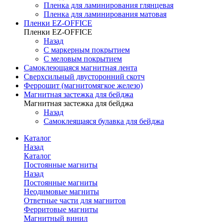
Пленка для ламинирования глянцевая
Пленка для ламинирования матовая
Пленки EZ-OFFICE
Пленки EZ-OFFICE
Назад
С маркерным покрытием
С меловым покрытием
Самоклеющаяся магнитная лента
Сверхсильный двусторонний скотч
Феррошит (магнитомягкое железо)
Магнитная застежка для бейджа
Магнитная застежка для бейджа
Назад
Самоклеящаяся булавка для бейджа
Каталог
Назад
Каталог
Постоянные магниты
Назад
Постоянные магниты
Неодимовые магниты
Ответные части для магнитов
Ферритовые магниты
Магнитный винил