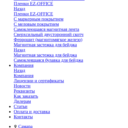
Пленки EZ-OFFICE
Назад
Пленки EZ-OFFICE
С маркерным покрытием
С меловым покрытием
Самоклеющаяся магнитная лента
Сверхсильный двусторонний скотч
Феррошит (магнитомягкое железо)
Магнитная застежка для бейджа
Назад
Магнитная застежка для бейджа
Самоклеящаяся булавка для бейджа
Компания
Назад
Компания
Лицензии и сертификаты
Новости
Реквизиты
Как заказать
Дилерам
Статьи
Оплата и доставка
Контакты
Самара