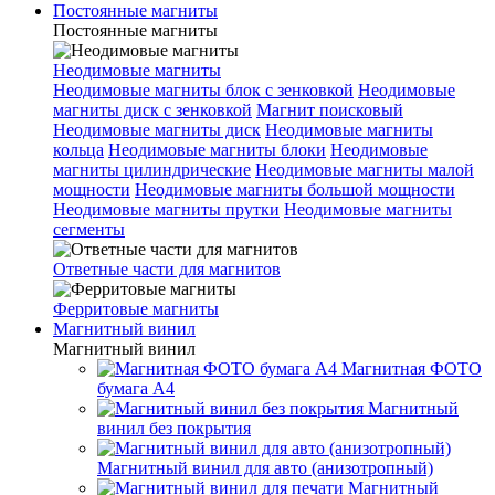
Постоянные магниты
Постоянные магниты
Неодимовые магниты
Неодимовые магниты блок с зенковкой
Неодимовые
магниты диск с зенковкой
Магнит поисковый
Неодимовые магниты диск
Неодимовые магниты
кольца
Неодимовые магниты блоки
Неодимовые
магниты цилиндрические
Неодимовые магниты малой
мощности
Неодимовые магниты большой мощности
Неодимовые магниты прутки
Неодимовые магниты
сегменты
Ответные части для магнитов
Ферритовые магниты
Магнитный винил
Магнитный винил
Магнитная ФОТО
бумага А4
Магнитный
винил без покрытия
Магнитный винил для авто (анизотропный)
Магнитный