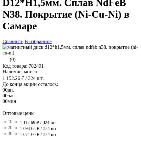
D12*H1,5мм. Сплав NdFeB
N38. Покрытие (Ni-Cu-Ni) в
Самаре
Сравнить
В избранное
(0)
Код товара: 782491
Наличие: много
1 152.26 ₽
/ 324 шт.
До конца акции осталось:
00
дн.
00
час.
00
мин.
Оптовые цены
от 10 шт.
1 117.69 ₽
/ 324 шт.
от 20 шт.
1 094.65 ₽
/ 324 шт.
от 30 шт.
1 071.60 ₽
/ 324 шт.