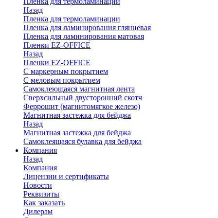
Пленка для термоламинации
Назад
Пленка для термоламинации
Пленка для ламинирования глянцевая
Пленка для ламинирования матовая
Пленки EZ-OFFICE
Назад
Пленки EZ-OFFICE
С маркерным покрытием
С меловым покрытием
Самоклеющаяся магнитная лента
Сверхсильный двусторонний скотч
Феррошит (магнитомягкое железо)
Магнитная застежка для бейджа
Назад
Магнитная застежка для бейджа
Самоклеящаяся булавка для бейджа
Компания
Назад
Компания
Лицензии и сертификаты
Новости
Реквизиты
Как заказать
Дилерам