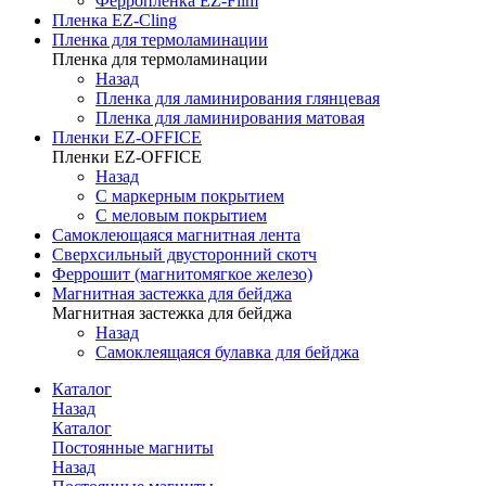
Ферропленка EZ-Film
Пленка EZ-Cling
Пленка для термоламинации
Пленка для термоламинации
Назад
Пленка для ламинирования глянцевая
Пленка для ламинирования матовая
Пленки EZ-OFFICE
Пленки EZ-OFFICE
Назад
С маркерным покрытием
С меловым покрытием
Самоклеющаяся магнитная лента
Сверхсильный двусторонний скотч
Феррошит (магнитомягкое железо)
Магнитная застежка для бейджа
Магнитная застежка для бейджа
Назад
Самоклеящаяся булавка для бейджа
Каталог
Назад
Каталог
Постоянные магниты
Назад