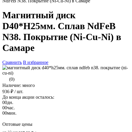
NdFeB N38. Покрытие (Ni-Cu-Ni) в Самаре
Магнитный диск
D40*H25мм. Сплав NdFeB
N38. Покрытие (Ni-Cu-Ni) в
Самаре
Сравнить
В избранное
(0)
Наличие: много
936 ₽
/ шт.
До конца акции осталось:
00
дн.
00
час.
00
мин.
Оптовые цены