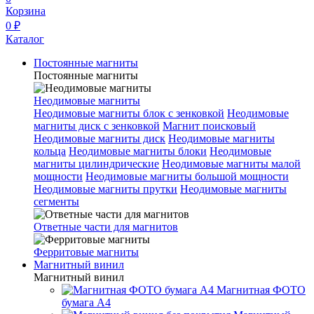
Корзина
0 ₽
Каталог
Постоянные магниты
Постоянные магниты
Неодимовые магниты
Неодимовые магниты блок с зенковкой
Неодимовые
магниты диск с зенковкой
Магнит поисковый
Неодимовые магниты диск
Неодимовые магниты
кольца
Неодимовые магниты блоки
Неодимовые
магниты цилиндрические
Неодимовые магниты малой
мощности
Неодимовые магниты большой мощности
Неодимовые магниты прутки
Неодимовые магниты
сегменты
Ответные части для магнитов
Ферритовые магниты
Магнитный винил
Магнитный винил
Магнитная ФОТО
бумага А4