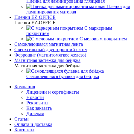
Пленка для ламинирования глянцевая
Пленка для
ламинирования матовая
Пленки EZ-OFFICE
Пленки EZ-OFFICE
С маркерным
покрытием
С меловым покрытием
Самоклеющаяся магнитная лента
Сверхсильный двусторонний скотч
Феррошит (магнитомягкое железо)
Магнитная застежка для бейджа
Магнитная застежка для бейджа
Самоклеящаяся булавка для бейджа
Компания
Лицензии и сертификаты
Новости
Реквизиты
Как заказать
Дилерам
Статьи
Оплата и доставка
Контакты