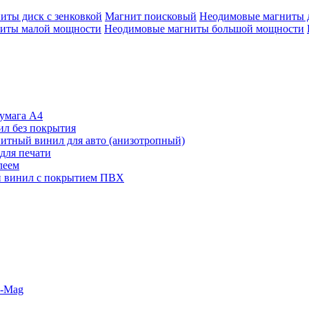
иты диск с зенковкой
Магнит поисковый
Неодимовые магниты 
иты малой мощности
Неодимовые магниты большой мощности
умага А4
л без покрытия
итный винил для авто (анизотропный)
для печати
леем
 винил с покрытием ПВХ
o-Mag