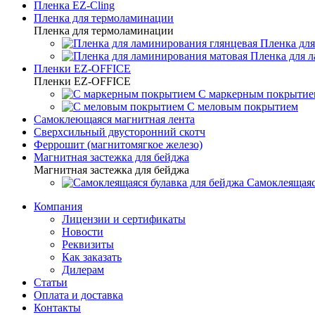
Пленка EZ-Cling
Пленка для термоламинации
Пленка для термоламинации
Пленка для
Пленка для 
Пленки EZ-OFFICE
Пленки EZ-OFFICE
С маркерным покрытие
С меловым покрытием
Самоклеющаяся магнитная лента
Сверхсильный двусторонний скотч
Феррошит (магнитомягкое железо)
Магнитная застежка для бейджа
Магнитная застежка для бейджа
Самоклеящаяс
Компания
Лицензии и сертификаты
Новости
Реквизиты
Как заказать
Дилерам
Статьи
Оплата и доставка
Контакты