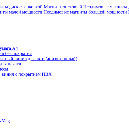
иты диск с зенковкой
Магнит поисковый
Неодимовые магниты 
иты малой мощности
Неодимовые магниты большой мощности
умага А4
л без покрытия
итный винил для авто (анизотропный)
для печати
леем
 винил с покрытием ПВХ
o-Mag