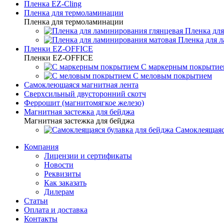
Пленка EZ-Cling
Пленка для термоламинации
Пленка для термоламинации
Пленка для
Пленка для 
Пленки EZ-OFFICE
Пленки EZ-OFFICE
С маркерным покрытие
С меловым покрытием
Самоклеющаяся магнитная лента
Сверхсильный двусторонний скотч
Феррошит (магнитомягкое железо)
Магнитная застежка для бейджа
Магнитная застежка для бейджа
Самоклеящаяс
Компания
Лицензии и сертификаты
Новости
Реквизиты
Как заказать
Дилерам
Статьи
Оплата и доставка
Контакты