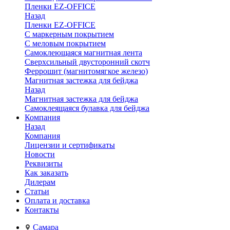
Пленки EZ-OFFICE
Назад
Пленки EZ-OFFICE
С маркерным покрытием
С меловым покрытием
Самоклеющаяся магнитная лента
Сверхсильный двусторонний скотч
Феррошит (магнитомягкое железо)
Магнитная застежка для бейджа
Назад
Магнитная застежка для бейджа
Самоклеящаяся булавка для бейджа
Компания
Назад
Компания
Лицензии и сертификаты
Новости
Реквизиты
Как заказать
Дилерам
Статьи
Оплата и доставка
Контакты
Самара