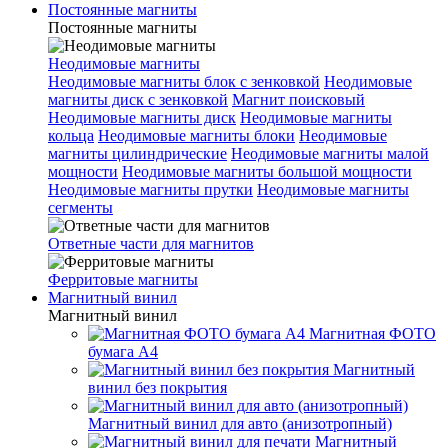
Постоянные магниты
Постоянные магниты
Неодимовые магниты
Неодимовые магниты блок с зенковкой
Неодимовые
магниты диск с зенковкой
Магнит поисковый
Неодимовые магниты диск
Неодимовые магниты
кольца
Неодимовые магниты блоки
Неодимовые
магниты цилиндрические
Неодимовые магниты малой
мощности
Неодимовые магниты большой мощности
Неодимовые магниты прутки
Неодимовые магниты
сегменты
Ответные части для магнитов
Ферритовые магниты
Магнитный винил
Магнитный винил
Магнитная ФОТО
бумага А4
Магнитный
винил без покрытия
Магнитный винил для авто (анизотропный)
Магнитный