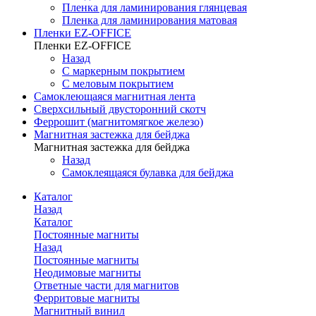
Пленка для ламинирования глянцевая
Пленка для ламинирования матовая
Пленки EZ-OFFICE
Пленки EZ-OFFICE
Назад
С маркерным покрытием
С меловым покрытием
Самоклеющаяся магнитная лента
Сверхсильный двусторонний скотч
Феррошит (магнитомягкое железо)
Магнитная застежка для бейджа
Магнитная застежка для бейджа
Назад
Самоклеящаяся булавка для бейджа
Каталог
Назад
Каталог
Постоянные магниты
Назад
Постоянные магниты
Неодимовые магниты
Ответные части для магнитов
Ферритовые магниты
Магнитный винил