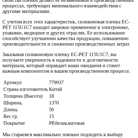
свойства пленки делают её незаменимой в производственных
процессах, требующих минимального взаимодействия с
другими материалами.
С учетом всех этих характеристик, силиконовая пленка EC-
PET 115U1C7 находит широкое применение в электронике,
упаковке, медицине и других отраслях. Ее использование
способствует улучшению качества продукции, повышению
производительности и снижению производственных затрат.
Заказывая силиконовую пленку EC-PET 115U1C7, вы
получаете уверенность в надежности и долговечности
материала, который оправдает ваши ожидания и станет
важным компонентом в вашем производственном процессе.
Артикул
779937
Страна изготовитель
Китай
Толщина (Высота)
18
Ширина,
1370
Длина,
50
Вес гр.
15
Покрытие
PP,белая,матовая
Мы стараемся максимально лояльно подходить к выбору