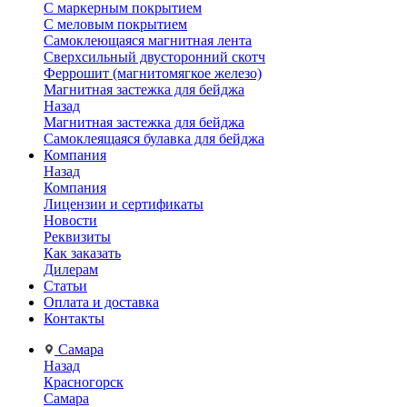
С маркерным покрытием
С меловым покрытием
Самоклеющаяся магнитная лента
Сверхсильный двусторонний скотч
Феррошит (магнитомягкое железо)
Магнитная застежка для бейджа
Назад
Магнитная застежка для бейджа
Самоклеящаяся булавка для бейджа
Компания
Назад
Компания
Лицензии и сертификаты
Новости
Реквизиты
Как заказать
Дилерам
Статьи
Оплата и доставка
Контакты
Самара
Назад
Красногорск
Самара