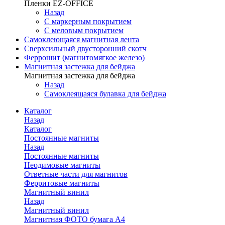
Пленки EZ-OFFICE
Назад
С маркерным покрытием
С меловым покрытием
Самоклеющаяся магнитная лента
Сверхсильный двусторонний скотч
Феррошит (магнитомягкое железо)
Магнитная застежка для бейджа
Магнитная застежка для бейджа
Назад
Самоклеящаяся булавка для бейджа
Каталог
Назад
Каталог
Постоянные магниты
Назад
Постоянные магниты
Неодимовые магниты
Ответные части для магнитов
Ферритовые магниты
Магнитный винил
Назад
Магнитный винил
Магнитная ФОТО бумага А4