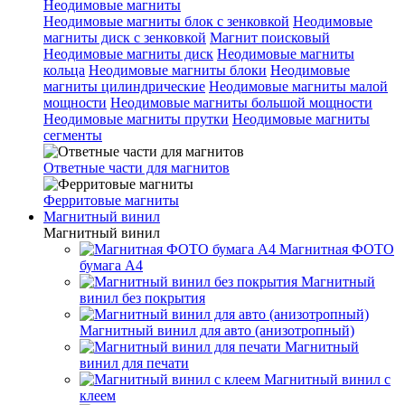
Неодимовые магниты
Неодимовые магниты блок с зенковкой
Неодимовые
магниты диск с зенковкой
Магнит поисковый
Неодимовые магниты диск
Неодимовые магниты
кольца
Неодимовые магниты блоки
Неодимовые
магниты цилиндрические
Неодимовые магниты малой
мощности
Неодимовые магниты большой мощности
Неодимовые магниты прутки
Неодимовые магниты
сегменты
Ответные части для магнитов
Ферритовые магниты
Магнитный винил
Магнитный винил
Магнитная ФОТО
бумага А4
Магнитный
винил без покрытия
Магнитный винил для авто (анизотропный)
Магнитный
винил для печати
Магнитный винил с
клеем